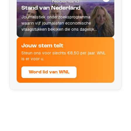
Stand van Nederland
Journalistiek onderzoeksprogramma
waarin vijf journalisten economische
vraagstukken bekijken die ons dagelijks
leven raken.
Jouw stem telt
Steun ons voor slechts €8,50 per jaar. WNL
is er voor u.
Word lid van WNL