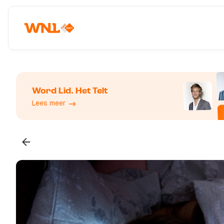
Word Lid. Het Telt
Lees meer