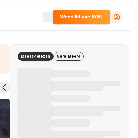
Word lid van WNL
Meest gelezen
Gerelateerd