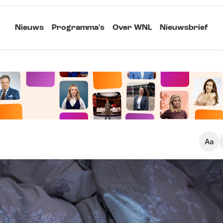
Nieuws
Programma's
Over WNL
Nieuwsbrief
Klein
Kopieer link
Standaard
Groot