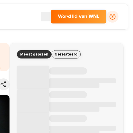
Word lid van WNL
Meest gelezen
Gerelateerd