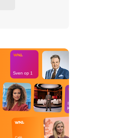
het Misdaad-
bureau
Sven op 1
In de
Kantine
Café