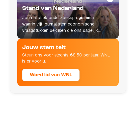
Stand van Nederland
Journalistiek onderzoeksprogramma
waarin vijf journalisten economische
vraagstukken bekijken die ons dagelijks
leven raken.
Jouw stem telt
Steun ons voor slechts €8,50 per jaar. WNL
is er voor u.
Word lid van WNL