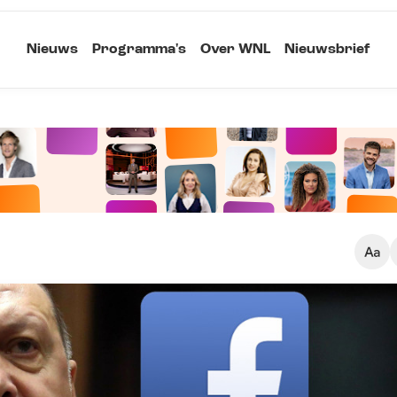
Nieuws
Programma's
Over WNL
Nieuwsbrief
Klein
Kopieer link
Standaard
Groot