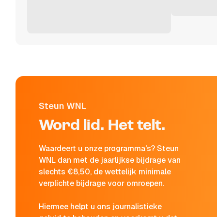
Steun WNL
Word lid. Het telt.
Waardeert u onze programma's? Steun
WNL dan met de jaarlijkse bijdrage van
slechts €8,50, de wettelijk minimale
verplichte bijdrage voor omroepen.
Hiermee helpt u ons journalistieke