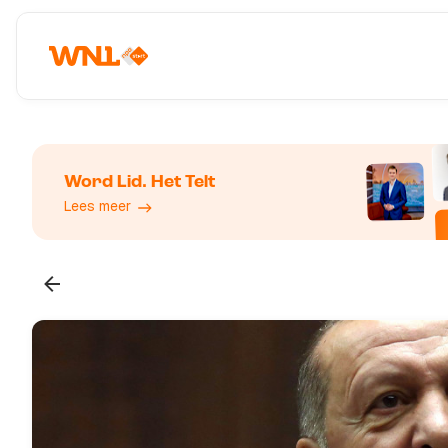
Word Lid. Het Telt
Lees meer