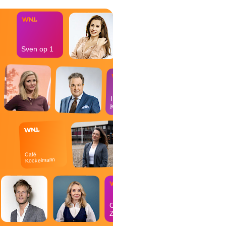
Sven op 1
In de
Kantine
Café
Kockelmann
Op
Zondag