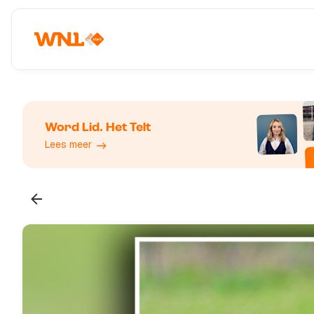
Word Lid. Het Telt
Lees meer