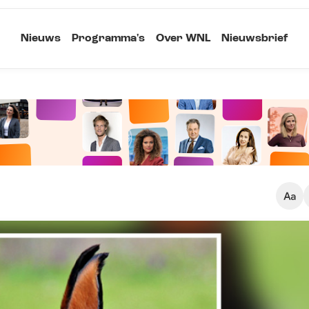
Nieuws
Programma's
Over WNL
Nieuwsbrief
Klein
Kopieer link
Standaard
Groot