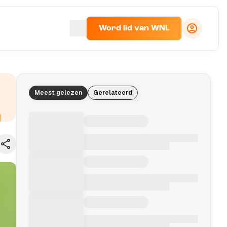
Word lid van WNL
Meest gelezen
Gerelateerd