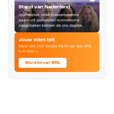
Stand van Nederland
Journalistiek onderzoeksprogramma
waarin vijf journalisten economische
vraagstukken bekijken die ons dagelijks
leven raken.
Jouw stem telt
Steun ons voor slechts €8,50 per jaar. WNL
is er voor u.
Word lid van WNL