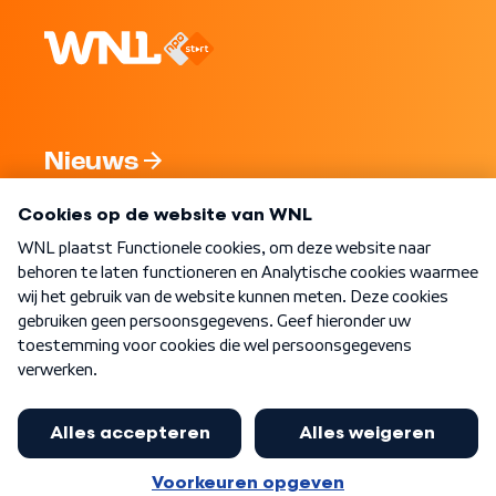
Nieuws
Programma's
Over WNL
Nieuwsbrief
Word Lid