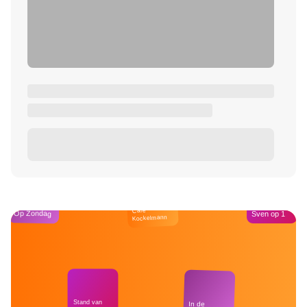
Café
Op Zondag
Sven op 1
Kockelmann
Stand van
In de