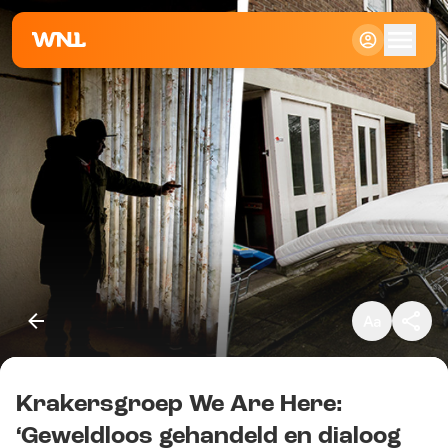
Klein
Standaard
Groot
Krakersgroep We Are Here:
Kopieer link
‘Geweldloos gehandeld en dialoog