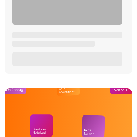
Café
Op Zondag
Sven op 1
Kockelmann
Stand van
In de
Nederland
kantine