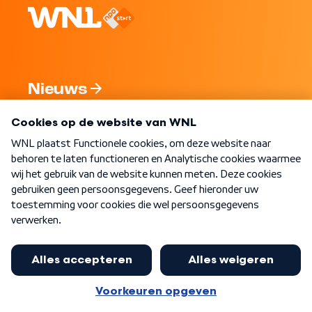
Nieuws
Programma's
Over WNL
Nieuwsbrief
Word Lid