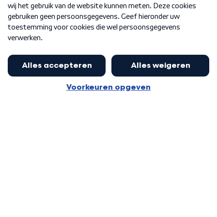
Word Lid
Meer WNL voor jou
Burgemeester Halsema kritisch:
kabinet deinsde in coronaperiode
Algemene voorwaarden
Cookie-instellingen
terug voor landelijke regie bij
Privacy statement
demonstraties