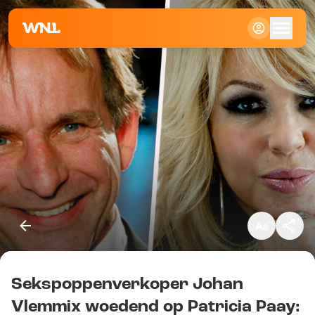
Klein
Standaard
Groot
Sekspoppenverkoper Johan
Kopieer link
Vlemmix woedend op Patricia Paay: