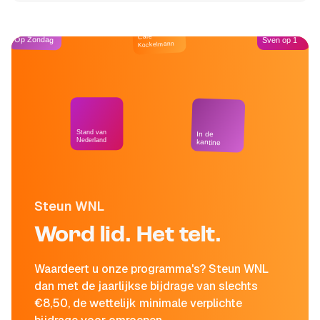
Café
Op Zondag
Sven op 1
Kockelmann
Stand van
In de
Nederland
kantine
Steun WNL
Word lid. Het telt.
Waardeert u onze programma's? Steun WNL
dan met de jaarlijkse bijdrage van slechts
€8,50, de wettelijk minimale verplichte