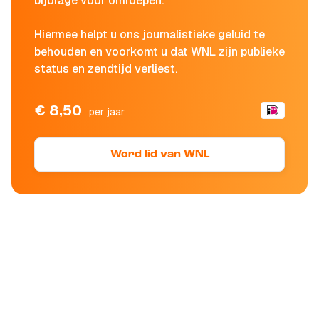
bijdrage voor omroepen.
Hiermee helpt u ons journalistieke geluid te
behouden en voorkomt u dat WNL zijn publieke
status en zendtijd verliest.
€ 8,50
per jaar
Word lid van WNL