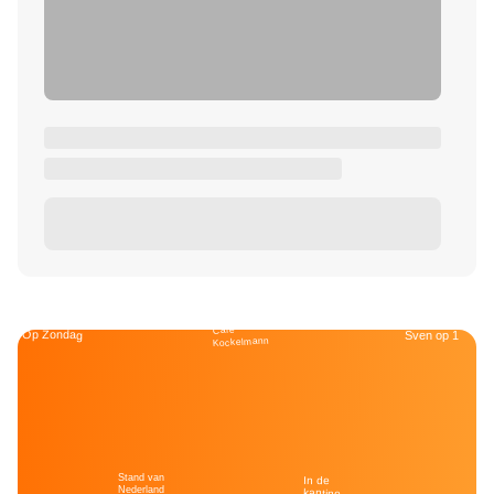
Café
Op Zondag
Sven op 1
Kockelmann
Stand van
In de
Nederland
kantine