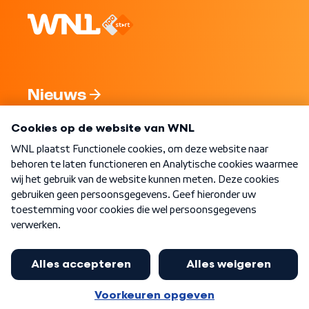
Nieuws
Programma's
Over WNL
Nieuwsbrief
Word Lid