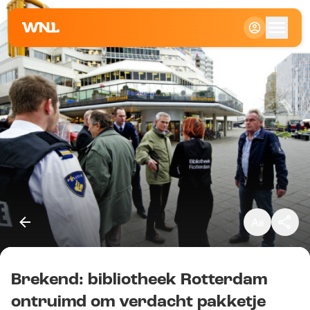
Klein
Standaard
Groot
Brekend: bibliotheek Rotterdam
Kopieer link
ontruimd om verdacht pakketje