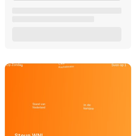
Café
Op Zondag
Sven op 1
Kockelmann
Stand van
In de
Nederland
kantine
Steun WNL