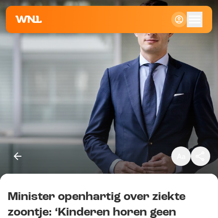
Klein
Standaard
Groot
Minister openhartig over ziekte
Kopieer link
zoontje: ‘Kinderen horen geen