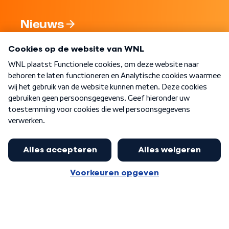
Nieuws
Programma's
Over WNL
Nieuwsbrief
Word Lid
Meer WNL voor jou
Eerste Kamer akkoord met begroting
van minister Sjoerdsma
Algemene voorwaarden
Cookie-instellingen