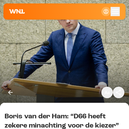
Klein
Standaard
Groot
Boris van der Ham: “D66 heeft
Kopieer link
zekere minachting voor de kiezer”