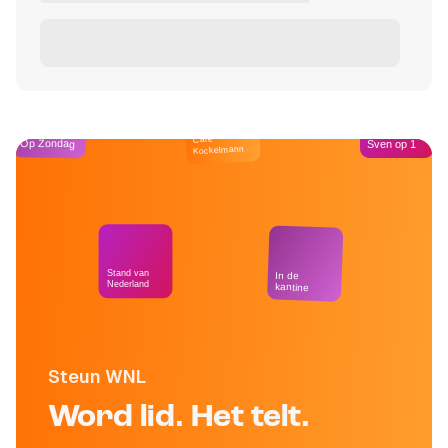
Café
Op Zondag
Sven op 1
Kockelmann
Stand van
In de
Nederland
kantine
Steun WNL
Word lid. Het telt.