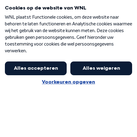
Programma's
Over WNL
Nieuwsbrief
Word Lid
Meer WNL voor jou
Burgemeester Halsema kritisch:
kabinet deinsde in coronaperiode
Algemene voorwaarden
Cookie-instellingen
terug voor landelijke regie bij
Privacy statement
demonstraties