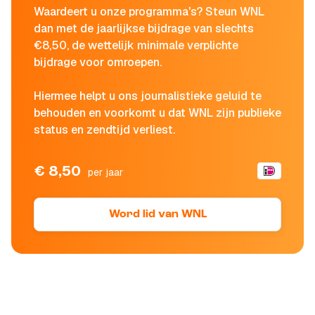
Waardeert u onze programma's? Steun WNL
dan met de jaarlijkse bijdrage van slechts
€8,50, de wettelijk minimale verplichte
bijdrage voor omroepen.
Hiermee helpt u ons journalistieke geluid te
behouden en voorkomt u dat WNL zijn publieke
status en zendtijd verliest.
€ 8,50
per jaar
Word lid van WNL