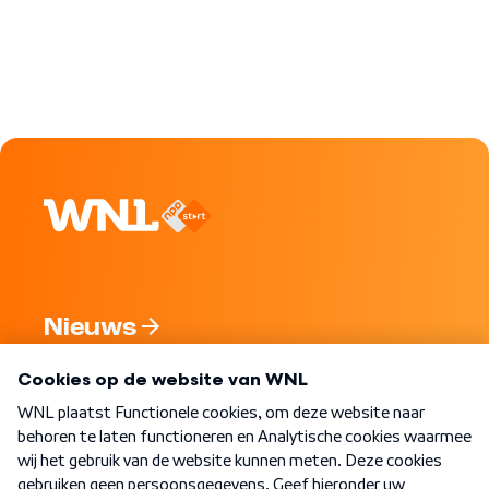
Nieuws
Programma's
Over WNL
Nieuwsbrief
Word Lid