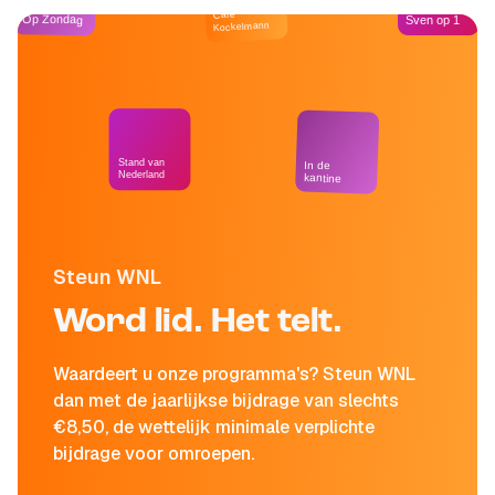
Café
Op Zondag
Sven op 1
Kockelmann
Stand van
In de
Nederland
kantine
Steun WNL
Word lid. Het telt.
Waardeert u onze programma's? Steun WNL
dan met de jaarlijkse bijdrage van slechts
€8,50, de wettelijk minimale verplichte
bijdrage voor omroepen.