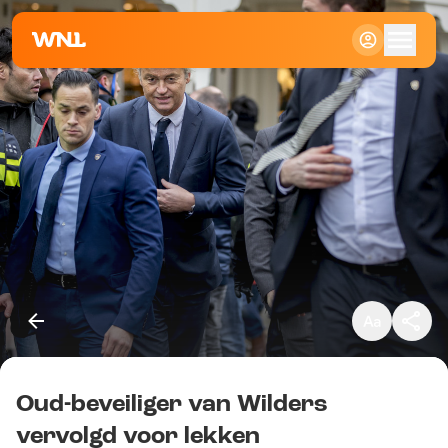
Klein
Standaard
Groot
Oud-beveiliger van Wilders
Kopieer link
vervolgd voor lekken