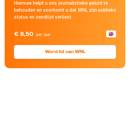
Hiermee helpt u ons journalistieke geluid te
behouden en voorkomt u dat WNL zijn publieke
status en zendtijd verliest.
€ 8,50
per jaar
Word lid van WNL