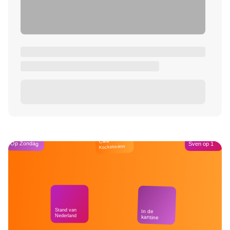
Café
Op Zondag
Sven op 1
Kockelmann
Stand van
In de
Nederland
kantine