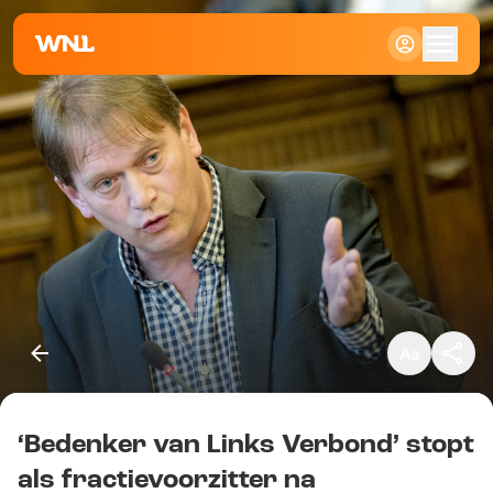
Klein
Standaard
Groot
‘Bedenker van Links Verbond’ stopt
Kopieer link
als fractievoorzitter na