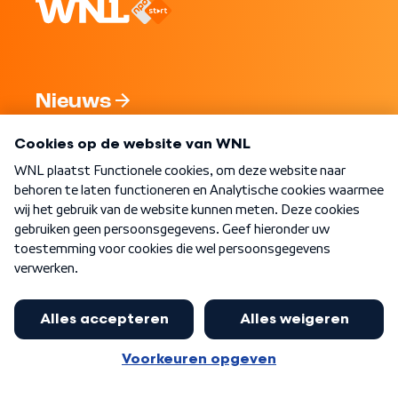
Nieuws
Programma's
Over WNL
Nieuwsbrief
Word Lid