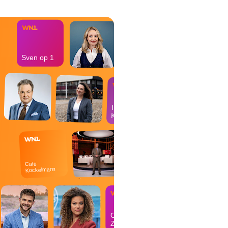
bureau
Sven op 1
In de
Kantine
Café
Kockelmann
Op
Zondag