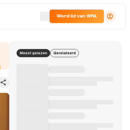
Word lid van WNL
Meest gelezen
Gerelateerd