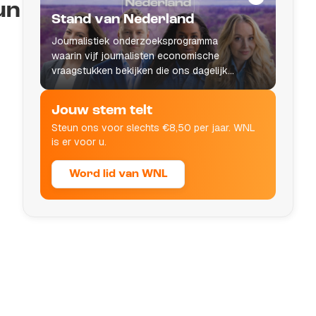
un
Stand van Nederland
Journalistiek onderzoeksprogramma
waarin vijf journalisten economische
vraagstukken bekijken die ons dagelijks
leven raken.
Jouw stem telt
Steun ons voor slechts €8,50 per jaar. WNL
is er voor u.
Word lid van WNL