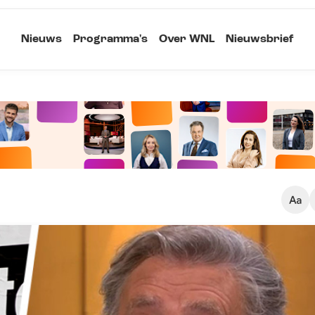
Nieuws
Programma's
Over WNL
Nieuwsbrief
Klein
Kopieer link
Standaard
Groot