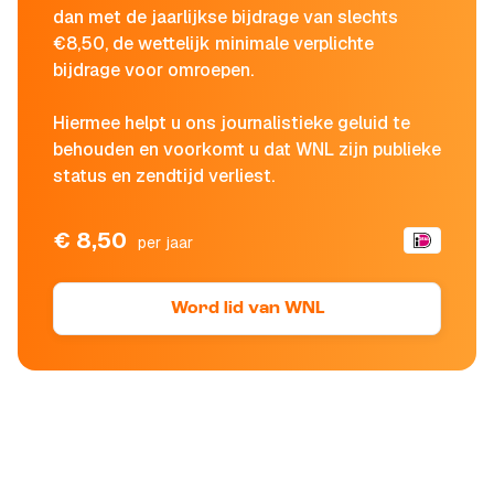
dan met de jaarlijkse bijdrage van slechts
€8,50, de wettelijk minimale verplichte
bijdrage voor omroepen.
Hiermee helpt u ons journalistieke geluid te
behouden en voorkomt u dat WNL zijn publieke
status en zendtijd verliest.
€ 8,50
per jaar
Word lid van WNL