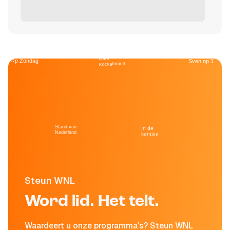
Café
Op Zondag
Sven op 1
Kockelmann
Stand van
In de
Nederland
kantine
Steun WNL
Word lid. Het telt.
Waardeert u onze programma's? Steun WNL