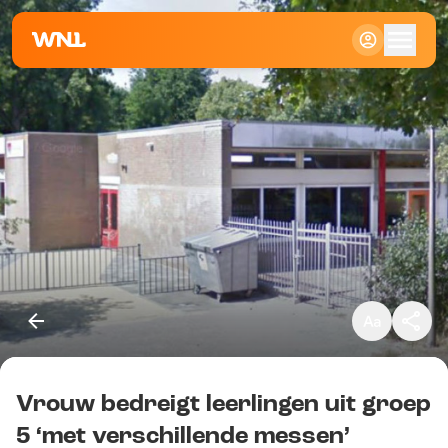
Klein
Standaard
Groot
Vrouw bedreigt leerlingen uit groep
Kopieer link
5 ‘met verschillende messen’