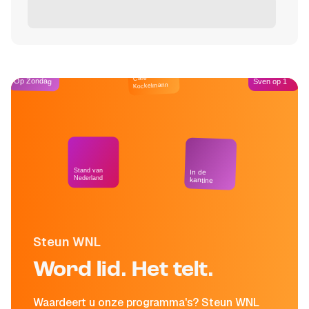
Café
Op Zondag
Sven op 1
Kockelmann
Stand van
In de
Nederland
kantine
Steun WNL
Word lid. Het telt.
Waardeert u onze programma's? Steun WNL