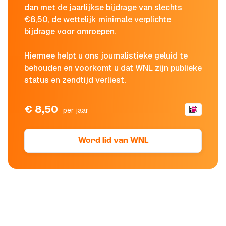
dan met de jaarlijkse bijdrage van slechts
€8,50, de wettelijk minimale verplichte
bijdrage voor omroepen.
Hiermee helpt u ons journalistieke geluid te
behouden en voorkomt u dat WNL zijn publieke
status en zendtijd verliest.
€ 8,50
per jaar
Word lid van WNL