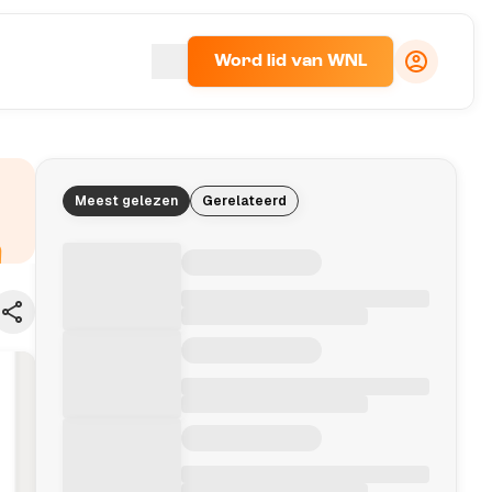
Word lid van WNL
Meest gelezen
Gerelateerd