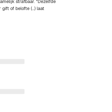
amelijk strafbaar. "Dezelfde
ift of belofte (...) laat