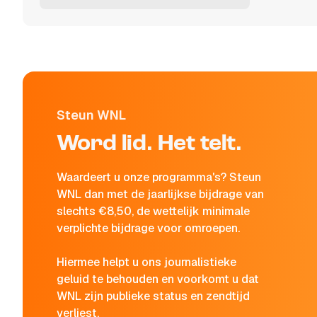
Steun WNL
Word lid. Het telt.
Waardeert u onze programma's? Steun
WNL dan met de jaarlijkse bijdrage van
slechts €8,50, de wettelijk minimale
verplichte bijdrage voor omroepen.
Hiermee helpt u ons journalistieke
geluid te behouden en voorkomt u dat
WNL zijn publieke status en zendtijd
verliest.