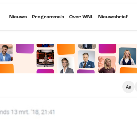
Nieuws
Programma's
Over WNL
Nieuwsbrief
Klein
Kopieer link
Standaard
Groot