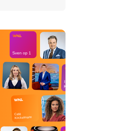
het Misdaad-
bureau
Sven op 1
In de
Kantine
Café
Kockelmann