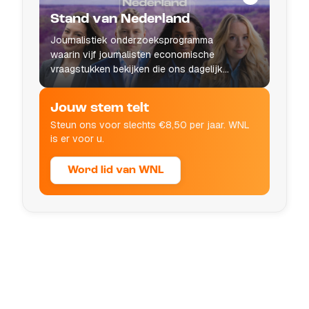
Stand van Nederland
Journalistiek onderzoeksprogramma
waarin vijf journalisten economische
vraagstukken bekijken die ons dagelijks
leven raken.
Jouw stem telt
Steun ons voor slechts €8,50 per jaar. WNL
is er voor u.
Word lid van WNL