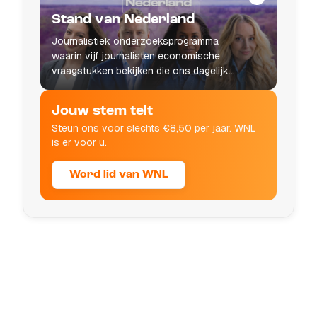
Stand van Nederland
Journalistiek onderzoeksprogramma
waarin vijf journalisten economische
vraagstukken bekijken die ons dagelijks
leven raken.
Jouw stem telt
Steun ons voor slechts €8,50 per jaar. WNL
is er voor u.
Word lid van WNL