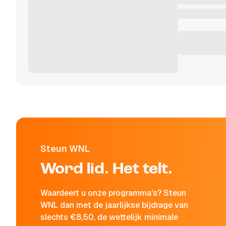
Steun WNL
Word lid. Het telt.
Waardeert u onze programma's? Steun
WNL dan met de jaarlijkse bijdrage van
slechts €8,50, de wettelijk minimale