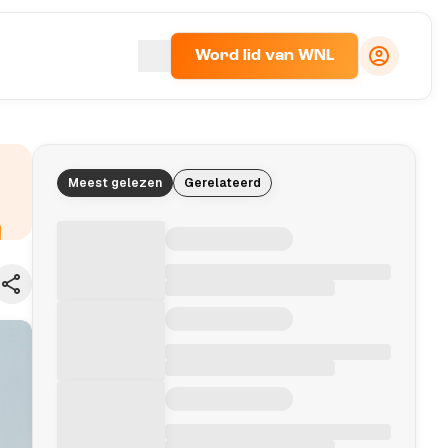
Word lid van WNL
Meest gelezen
Gerelateerd