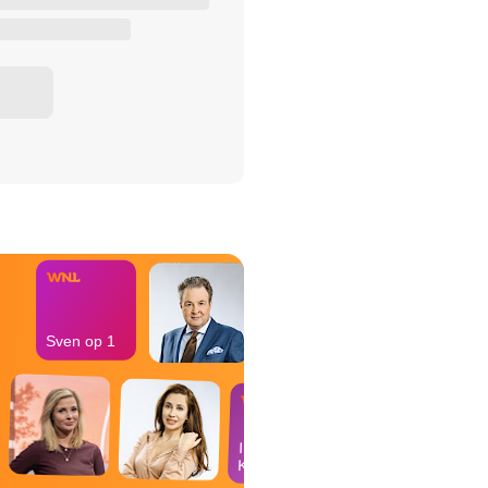
het Misdaad-
bureau
Sven op 1
In de
Kantine