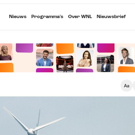
Nieuws
Programma's
Over WNL
Nieuwsbrief
Klein
Kopieer link
Standaard
Groot