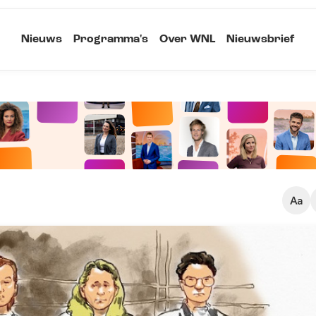
Nieuws
Programma's
Over WNL
Nieuwsbrief
Klein
Kopieer link
Standaard
Groot