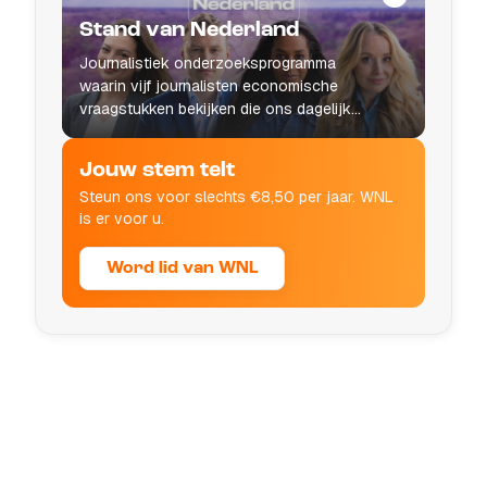
Stand van Nederland
Journalistiek onderzoeksprogramma
waarin vijf journalisten economische
vraagstukken bekijken die ons dagelijks
leven raken.
Jouw stem telt
Steun ons voor slechts €8,50 per jaar. WNL
is er voor u.
Word lid van WNL