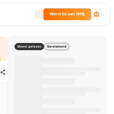
Word lid van WNL
Meest gelezen
Gerelateerd