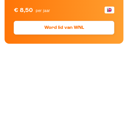
€ 8,50
per jaar
Word lid van WNL