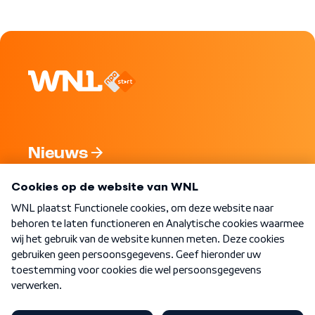
Nieuws
Programma's
Over WNL
Nieuwsbrief
Word Lid