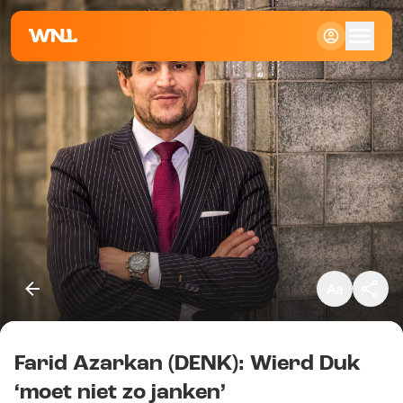
Klein
Standaard
Groot
Farid Azarkan (DENK): Wierd Duk
Kopieer link
‘moet niet zo janken’