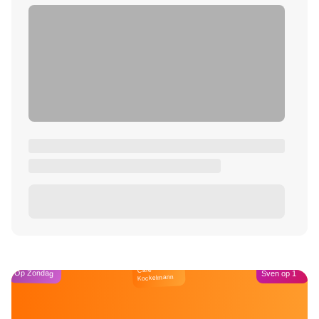
Café
Op Zondag
Sven op 1
Kockelmann