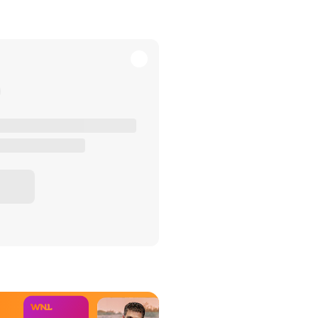
het Misdaad-
bureau