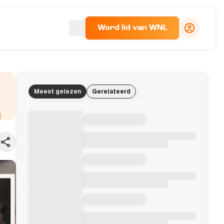
Word lid van WNL
Meest gelezen
Gerelateerd