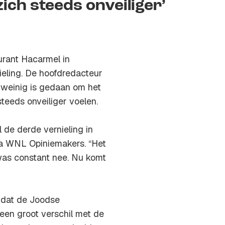
ich steeds onveiliger’
urant Hacarmel in
eling. De hoofdredacteur
e weinig is gedaan om het
eeds onveiliger voelen.
l de derde vernieling in
ma
WNL Opiniemakers
. “Het
as constant nee. Nu komt
n dat de Joodse
een groot verschil met de