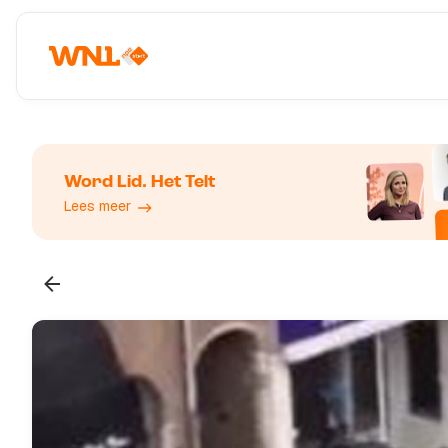
Word Lid. Het Telt
Lees meer