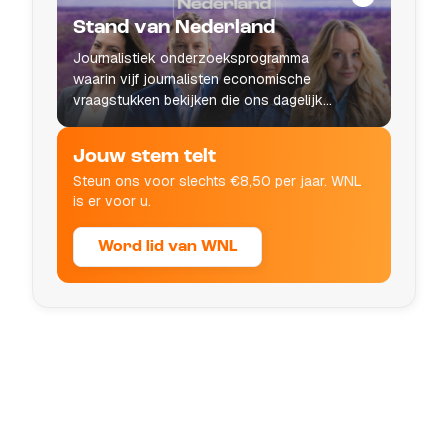
Stand van Nederland
Journalistiek onderzoeksprogramma
waarin vijf journalisten economische
vraagstukken bekijken die ons dagelijks
leven raken.
Jouw stem telt
Steun ons voor slechts €8,50 per jaar. WNL
is er voor u.
Word lid van WNL