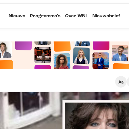
Nieuws
Programma's
Over WNL
Nieuwsbrief
Klein
Kopieer link
Standaard
Groot