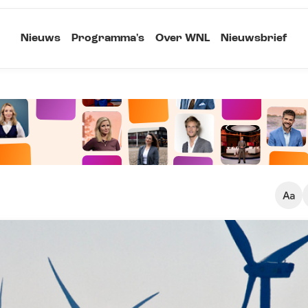
Nieuws
Programma's
Over WNL
Nieuwsbrief
Klein
Kopieer link
Standaard
Groot