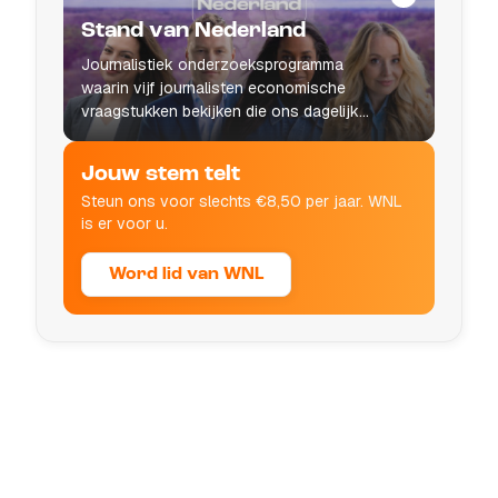
Stand van Nederland
Journalistiek onderzoeksprogramma
waarin vijf journalisten economische
vraagstukken bekijken die ons dagelijks
leven raken.
Jouw stem telt
Steun ons voor slechts €8,50 per jaar. WNL
is er voor u.
Word lid van WNL