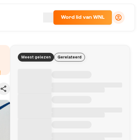
Word lid van WNL
Meest gelezen
Gerelateerd