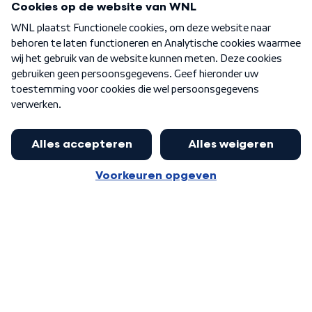
Over WNL
Nieuwsbrief
Word Lid
Meer WNL voor jou
Burgemeester Halsema kritisch:
kabinet deinsde in coronaperiode
Algemene voorwaarden
Cookie-instellingen
terug voor landelijke regie bij
Privacy statement
demonstraties