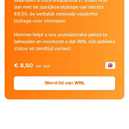
Waardeert u onze programma's? Steun WNL
dan met de jaarlijkse bijdrage van slechts
€8,50, de wettelijk minimale verplichte
bijdrage voor omroepen.
Hiermee helpt u ons journalistieke geluid te
behouden en voorkomt u dat WNL zijn publieke
status en zendtijd verliest.
€ 8,50
per jaar
Word lid van WNL