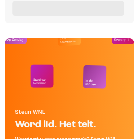
Café
Op Zondag
Sven op 1
Kockelmann
Stand van
In de
Nederland
kantine
Steun WNL
Word lid. Het telt.