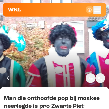
Klein
Standaard
Groot
Man die onthoofde pop bij moskee
Kopieer link
neerlegde is pro-Zwarte Piet-