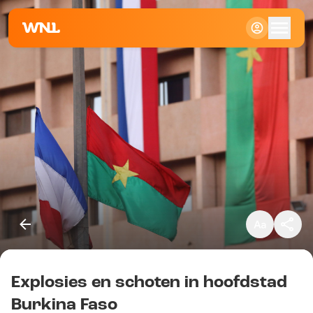
Klein
Standaard
Groot
Explosies en schoten in hoofdstad
Kopieer link
Burkina Faso