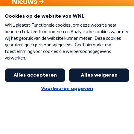
Nieuws
Programma's
Over WNL
Nieuwsbrief
Word Lid
Meer WNL voor jou
Nieuwe ‘onderkoning’ Buma wil tot
zijn 70ste aanblijven
Algemene voorwaarden
Cookie-instellingen
Privacy statement