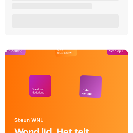
Café
Op Zondag
Sven op 1
Kockelmann
Stand van
In de
Nederland
kantine
Steun WNL
Word lid. Het telt.