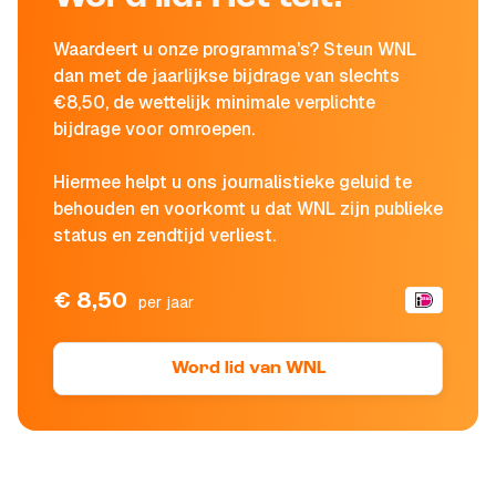
Waardeert u onze programma's? Steun WNL
dan met de jaarlijkse bijdrage van slechts
€8,50, de wettelijk minimale verplichte
bijdrage voor omroepen.
Hiermee helpt u ons journalistieke geluid te
behouden en voorkomt u dat WNL zijn publieke
status en zendtijd verliest.
€ 8,50
per jaar
Word lid van WNL