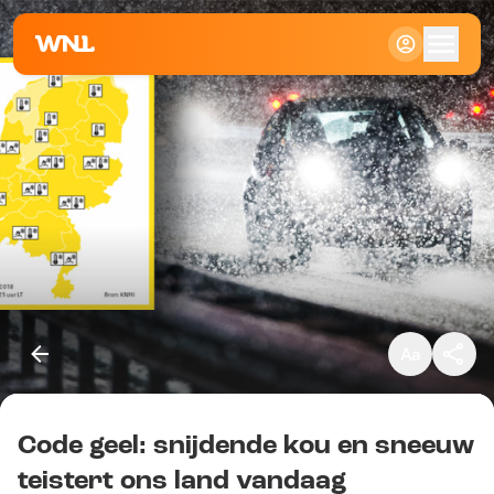
Klein
Standaard
Groot
Code geel: snijdende kou en sneeuw
Kopieer link
teistert ons land vandaag