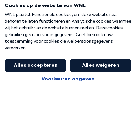
Programma's
Over WNL
Nieuwsbrief
Word Lid
Meer WNL voor jou
Nieuwe ‘onderkoning’ Buma wil tot
zijn 70ste aanblijven
Algemene voorwaarden
Cookie-instellingen
Privacy statement