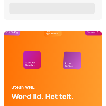
Café
Op Zondag
Sven op 1
Kockelmann
Stand van
In de
Nederland
kantine
Steun WNL
Word lid. Het telt.