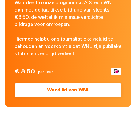
Waardeert u onze programma's? Steun WNL
dan met de jaarlijkse bijdrage van slechts
€8,50, de wettelijk minimale verplichte
bijdrage voor omroepen.
Hiermee helpt u ons journalistieke geluid te
behouden en voorkomt u dat WNL zijn publieke
status en zendtijd verliest.
€ 8,50
per jaar
Word lid van WNL