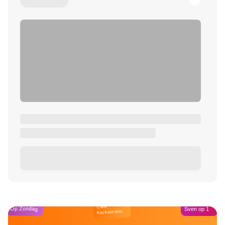
Café
Op Zondag
Sven op 1
Kockelmann