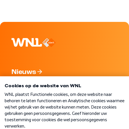
Nieuws
Programma's
Over WNL
Nieuwsbrief
Word Lid