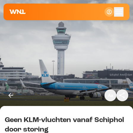
Klein
Standaard
Groot
Geen KLM-vluchten vanaf Schiphol
Kopieer link
door storing