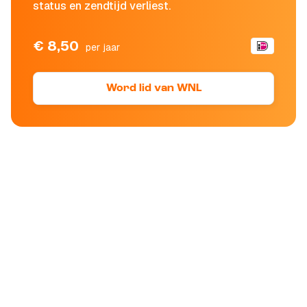
status en zendtijd verliest.
€ 8,50
per jaar
Word lid van WNL