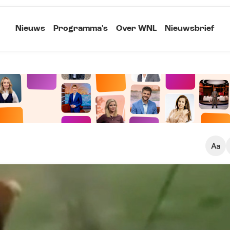
Nieuws
Programma's
Over WNL
Nieuwsbrief
Klein
Kopieer link
Standaard
Groot