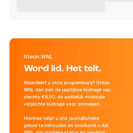
Steun WNL
Word lid. Het telt.
Waardeert u onze programma's? Steun
WNL dan met de jaarlijkse bijdrage van
slechts €8,50, de wettelijk minimale
verplichte bijdrage voor omroepen.
Hiermee helpt u ons journalistieke
geluid te behouden en voorkomt u dat
WNL zijn publieke status en zendtijd