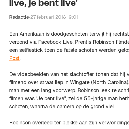
live, je bent live’
Redactie
27 februari 2018 19:01
•
Een Amerikaan is doodgeschoten terwijl hij rechts
verzond via Facebook Live. Prentis Robinson filmd
een selfiestick toen de fatale schoten werden gelos
Post
.
De videobeelden van het slachtoffer tonen dat hij v
filmend over straat liep in Wingate (North Carolina
man met een lang voorwerp. Robinson leek te schrik
filmen was."Je bent live'', zei de 55-jarige man her
schoten, waarna de camera op de grond viel.
Robinson overleed ter plekke aan zijn verwondingen