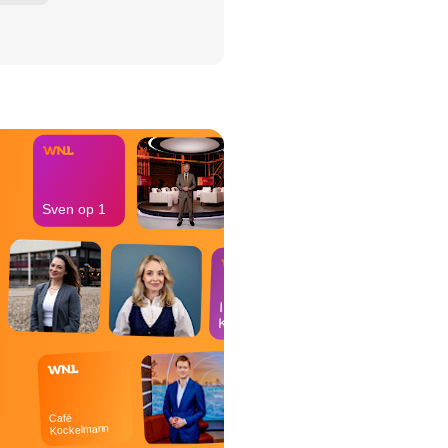
het Misdaad-
bureau
Sven op 1
In de
Kantine
Café
Kockelmann