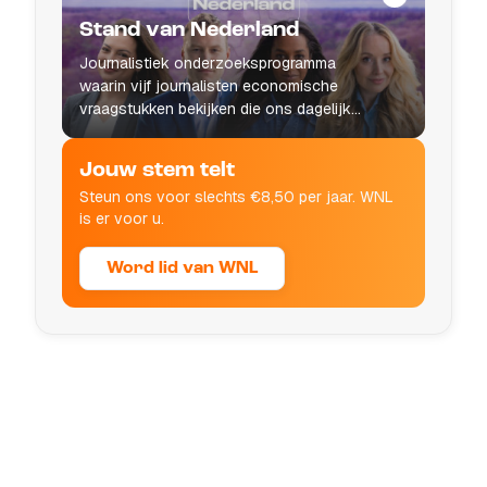
Stand van Nederland
Journalistiek onderzoeksprogramma
waarin vijf journalisten economische
vraagstukken bekijken die ons dagelijks
leven raken.
Jouw stem telt
Steun ons voor slechts €8,50 per jaar. WNL
is er voor u.
Word lid van WNL