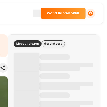
Word lid van WNL
Meest gelezen
Gerelateerd