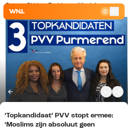
Klein
Standaard
Groot
‘Topkandidaat’ PVV stopt ermee:
Kopieer link
‘Moslims zijn absoluut geen