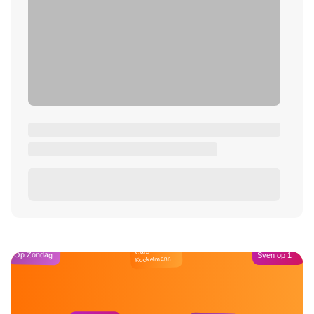
Café
Op Zondag
Sven op 1
Kockelmann