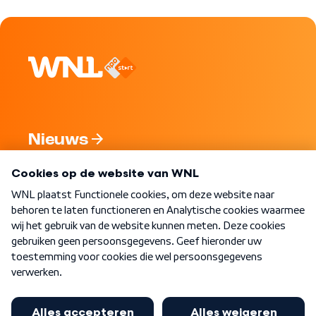
Nieuws
Programma's
Over WNL
Nieuwsbrief
Word Lid