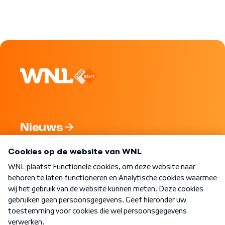
Nieuws
Programma's
Over WNL
Nieuwsbrief
Word Lid