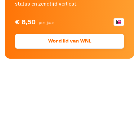
status en zendtijd verliest.
€ 8,50
per jaar
Word lid van WNL