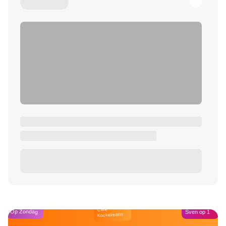
Café
Op Zondag
Sven op 1
Kockelmann