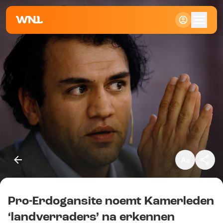
Klein
Standaard
Groot
Pro-Erdogansite noemt Kamerleden
Kopieer link
‘landverraders’ na erkennen