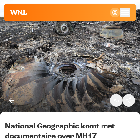
Klein
Standaard
Groot
National Geographic komt met
Kopieer link
documentaire over MH17