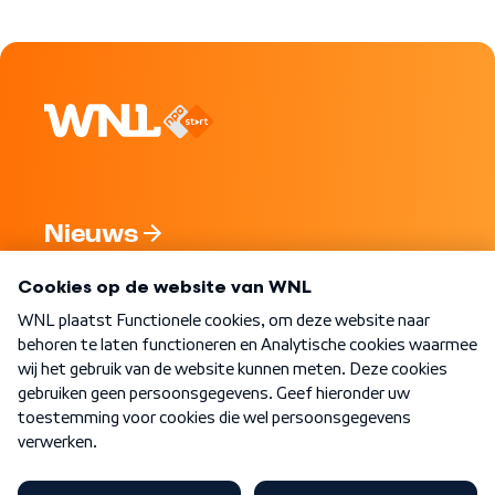
Nieuws
Programma's
Over WNL
Nieuwsbrief
Word Lid