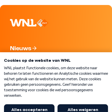
Nieuws
Programma's
Over WNL
Nieuwsbrief
Word Lid