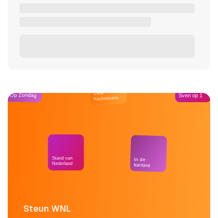
Café
Op Zondag
Sven op 1
Kockelmann
Stand van
In de
Nederland
kantine
Steun WNL