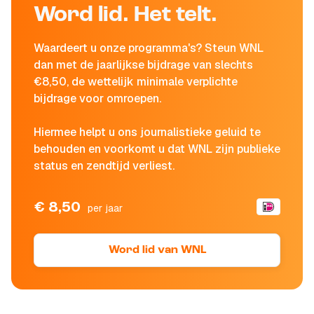
Word lid. Het telt.
Waardeert u onze programma's? Steun WNL
dan met de jaarlijkse bijdrage van slechts
€8,50, de wettelijk minimale verplichte
bijdrage voor omroepen.
Hiermee helpt u ons journalistieke geluid te
behouden en voorkomt u dat WNL zijn publieke
status en zendtijd verliest.
€ 8,50
per jaar
Word lid van WNL