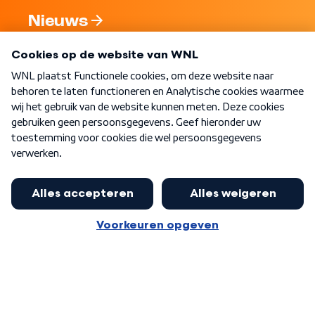
Nieuws
Programma's
Over WNL
Nieuwsbrief
Word Lid
Meer WNL voor jou
Nieuwe ‘onderkoning’ Buma wil tot
zijn 70ste aanblijven
Algemene voorwaarden
Cookie-instellingen
Privacy statement