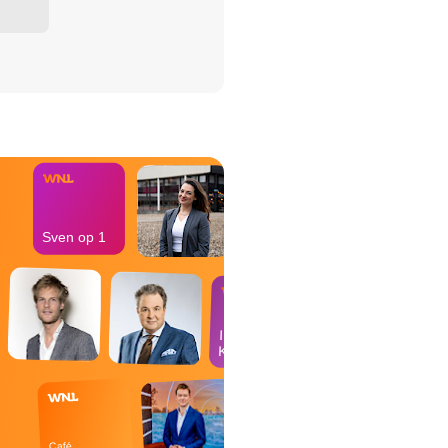
het Misdaad-
bureau
Sven op 1
In de
Kantine
Café