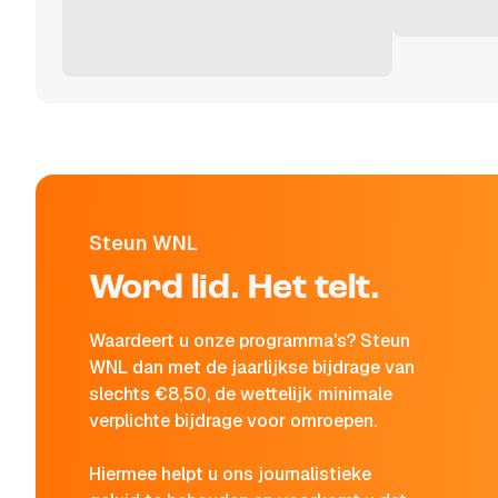
Steun WNL
Word lid. Het telt.
Waardeert u onze programma's? Steun
WNL dan met de jaarlijkse bijdrage van
slechts €8,50, de wettelijk minimale
verplichte bijdrage voor omroepen.
Hiermee helpt u ons journalistieke