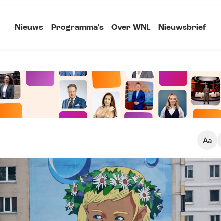
Nieuws
Programma's
Over WNL
Nieuwsbrief
Klein
Kopieer link
Standaard
Groot