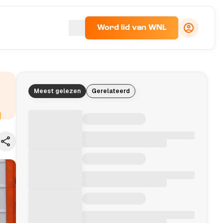
Word lid van WNL
Meest gelezen
Gerelateerd