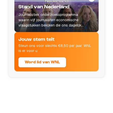
Stand van Nederland
Journalistiek onderzoeksprogramma
waarin vijf journalisten economische
vraagstukken bekijken die ons dagelijks
leven raken.
Jouw stem telt
Steun ons voor slechts €8,50 per jaar. WNL
is er voor u.
Word lid van WNL