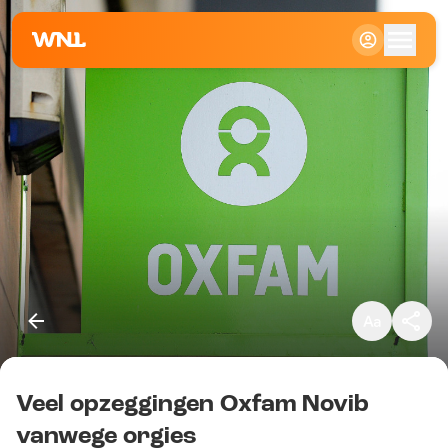
Klein
Standaard
Groot
Veel opzeggingen Oxfam Novib
Kopieer link
vanwege orgies