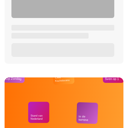
Café
Op Zondag
Sven op 1
Kockelmann
Stand van
In de
Nederland
kantine