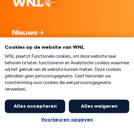
Nieuws
Programma's
Over WNL
Nieuwsbrief
Word Lid