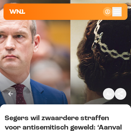
Klein
Standaard
Groot
Segers wil zwaardere straffen
Kopieer link
voor antisemitisch geweld: ‘Aanval