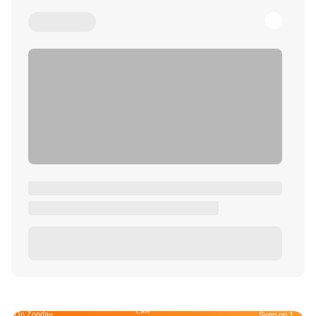
Café
Op Zondag
Sven op 1