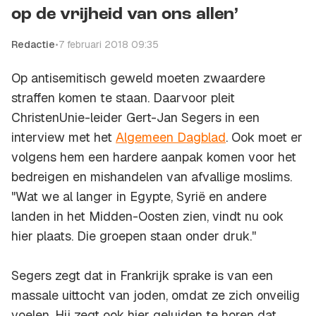
op de vrijheid van ons allen’
Redactie
•
7 februari 2018 09:35
Op antisemitisch geweld moeten zwaardere
straffen komen te staan. Daarvoor pleit
ChristenUnie-leider Gert-Jan Segers in een
interview met het
Algemeen Dagblad
. Ook moet er
volgens hem een hardere aanpak komen voor het
bedreigen en mishandelen van afvallige moslims.
"Wat we al langer in Egypte, Syrië en andere
landen in het Midden-Oosten zien, vindt nu ook
hier plaats. Die groepen staan onder druk.''
Segers zegt dat in Frankrijk sprake is van een
massale uittocht van joden, omdat ze zich onveilig
voelen. Hij zegt ook hier geluiden te horen dat