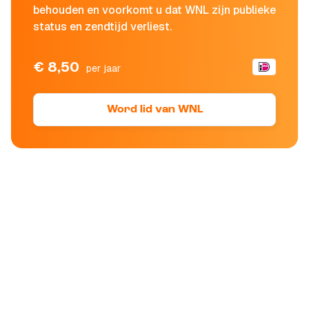
behouden en voorkomt u dat WNL zijn publieke
status en zendtijd verliest.
€ 8,50
per jaar
Word lid van WNL