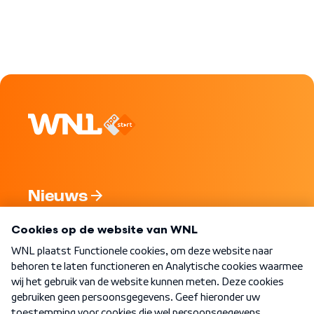
Nieuws
Programma's
Over WNL
Nieuwsbrief
Word Lid