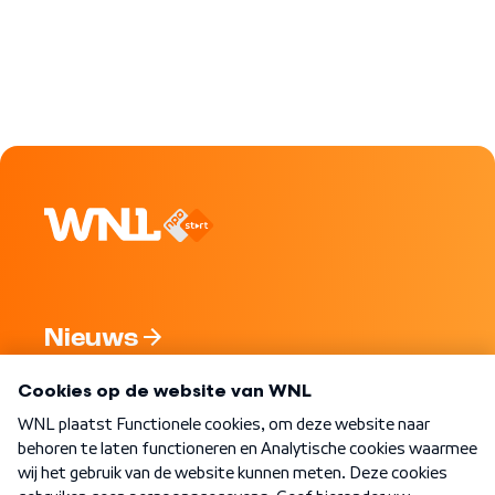
Nieuws
Programma's
Over WNL
Nieuwsbrief
Word Lid