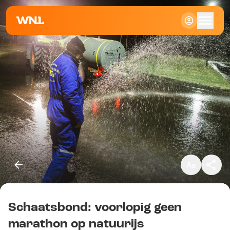
Klein
Standaard
Groot
Schaatsbond: voorlopig geen
Kopieer link
marathon op natuurijs