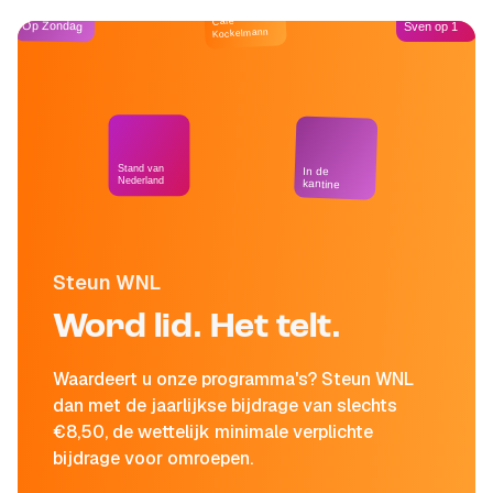
Café
Op Zondag
Sven op 1
Kockelmann
Stand van
In de
Nederland
kantine
Steun WNL
Word lid. Het telt.
Waardeert u onze programma's? Steun WNL
dan met de jaarlijkse bijdrage van slechts
€8,50, de wettelijk minimale verplichte
bijdrage voor omroepen.