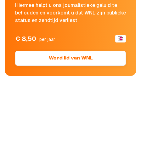
Hiermee helpt u ons journalistieke geluid te
behouden en voorkomt u dat WNL zijn publieke
status en zendtijd verliest.
€ 8,50
per jaar
Word lid van WNL