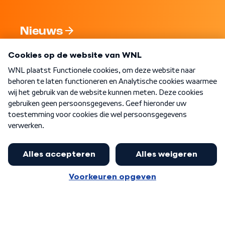
Nieuws
Programma's
Over WNL
Nieuwsbrief
Word Lid
Meer WNL voor jou
Huishoudens met thuisbatterij,