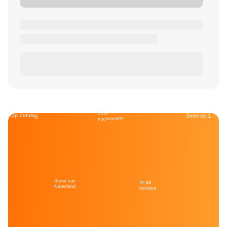
Café
Op Zondag
Sven op 1
Kockelmann
Stand van
In de
Nederland
kantine