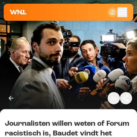
Klein
Standaard
Groot
Journalisten willen weten of Forum
Kopieer link
racistisch is, Baudet vindt het