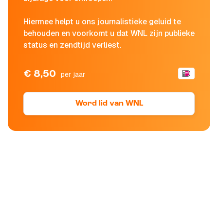
Hiermee helpt u ons journalistieke geluid te
behouden en voorkomt u dat WNL zijn publieke
status en zendtijd verliest.
€ 8,50
per jaar
Word lid van WNL