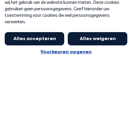
Word Lid
Meer WNL voor jou
Huishoudens met thuisbatterij,
slimme laadpaal of warmtepomp
Algemene voorwaarden
Cookie-instellingen
kunnen geld gaan verdienen: 'Kan
Privacy statement
op jaarbasis 500 euro opleveren'