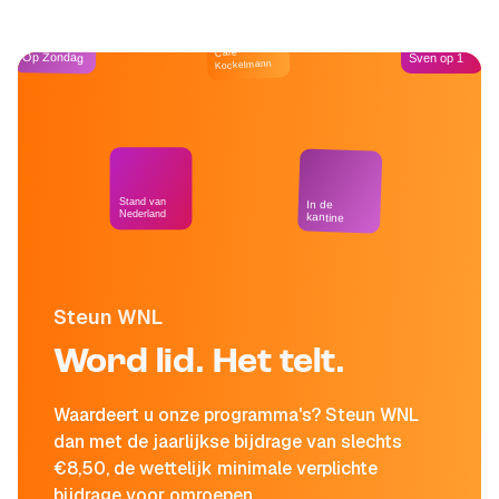
Café
Op Zondag
Sven op 1
Kockelmann
Stand van
In de
Nederland
kantine
Steun WNL
Word lid. Het telt.
Waardeert u onze programma's? Steun WNL
dan met de jaarlijkse bijdrage van slechts
€8,50, de wettelijk minimale verplichte
bijdrage voor omroepen.