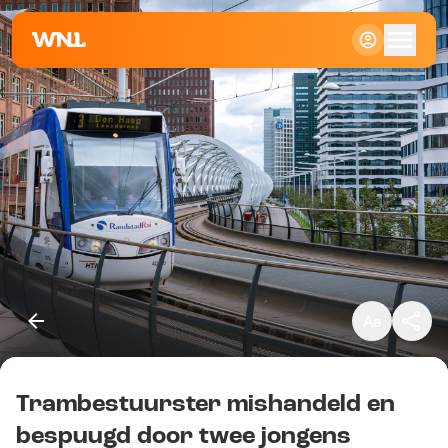
Klein
Standaard
Groot
Trambestuurster mishandeld en
Kopieer link
bespuugd door twee jongens