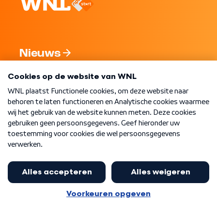
Nieuws
Programma's
Over WNL
Nieuwsbrief
Word Lid