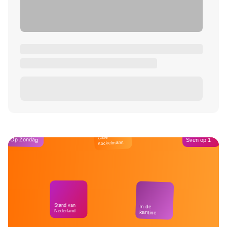
Café
Op Zondag
Sven op 1
Kockelmann
Stand van
In de
Nederland
kantine