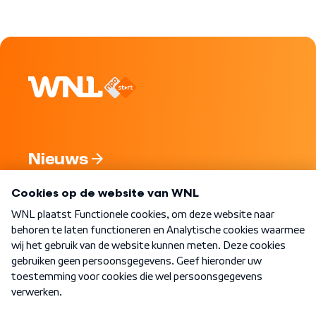
Nieuws
Programma's
Over WNL
Nieuwsbrief
Word Lid