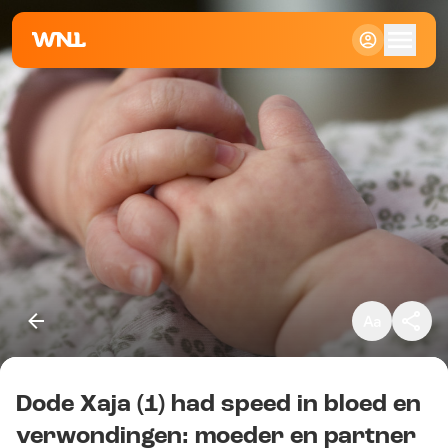
Klein
Standaard
Groot
Dode Xaja (1) had speed in bloed en
Kopieer link
verwondingen: moeder en partner