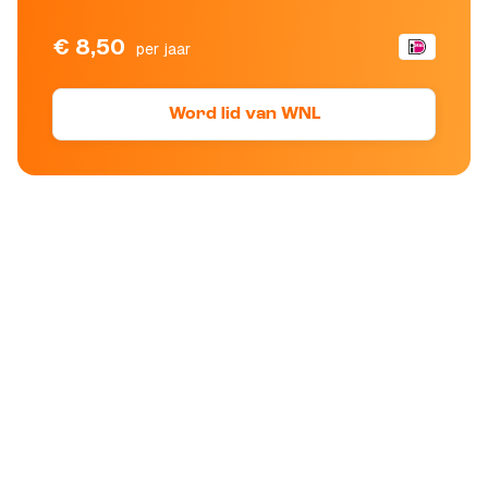
€ 8,50
per jaar
Word lid van WNL