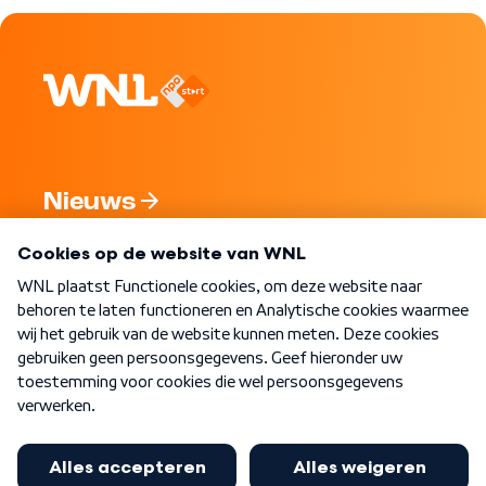
Nieuws
Programma's
Over WNL
Nieuwsbrief
Word Lid