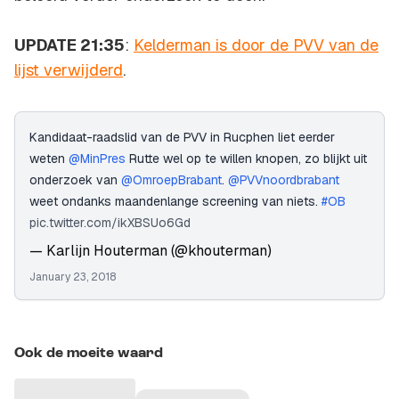
UPDATE 21:35
:
Kelderman is door de PVV van de
lijst verwijderd
.
Kandidaat-raadslid van de PVV in Rucphen liet eerder
weten
@MinPres
Rutte wel op te willen knopen, zo blijkt uit
onderzoek van
@OmroepBrabant
.
@PVVnoordbrabant
weet ondanks maandenlange screening van niets.
#OB
pic.twitter.com/ikXBSUo6Gd
— Karlijn Houterman (@khouterman)
January 23, 2018
Ook de moeite waard