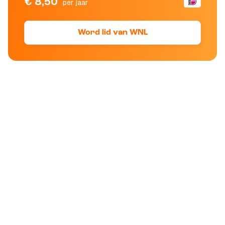
€ 8,50
per jaar
Word lid van WNL