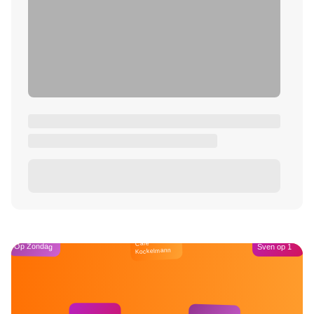
Café
Op Zondag
Sven op 1
Kockelmann