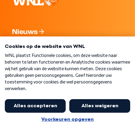
Nieuws
Programma's
Over WNL
Nieuwsbrief
Word Lid