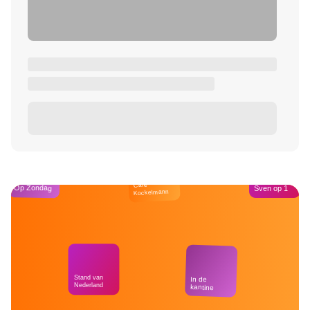
Café
Op Zondag
Sven op 1
Kockelmann
Stand van
In de
Nederland
kantine