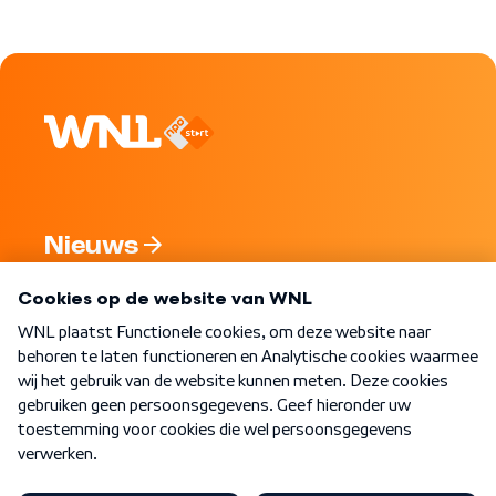
Nieuws
Programma's
Over WNL
Nieuwsbrief
Word Lid