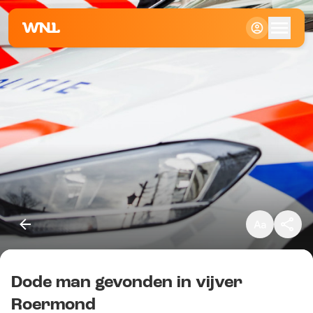
Klein
Standaard
Groot
Dode man gevonden in vijver
Kopieer link
Roermond