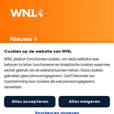
Nieuws
Programma's
Over WNL
Nieuwsbrief
Word Lid