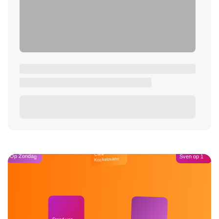
Café
Op Zondag
Sven op 1
Kockelmann