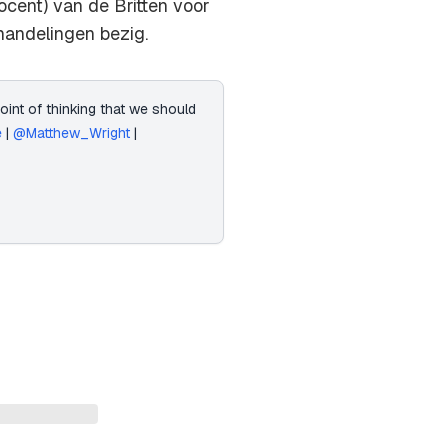
ocent) van de Britten voor
rhandelingen bezig.
int of thinking that we should
e
|
@Matthew_Wright
|