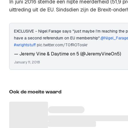
In juni 2016 stemde een nipte meerderheid (51,9 pr
uittreding uit de EU. Sindsdien zijn de Brexit-onde
EXCLUSIVE - Nigel Farage says "just maybe I’m reaching the po
have a second referendum on EU membership".
@Nigel_Farag
#wrightstuff
pic.twitter.com/T0fROToskr
— Jeremy Vine & Daytime on 5 (@JeremyVineOn5)
January 11, 2018
Ook de moeite waard