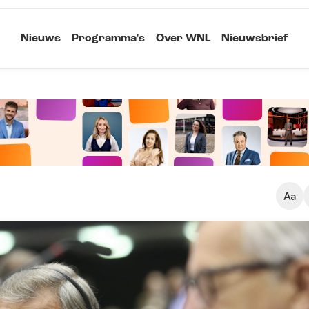
Nieuws
Programma's
Over WNL
Nieuwsbrief
Klein
Kopieer link
Standaard
Groot