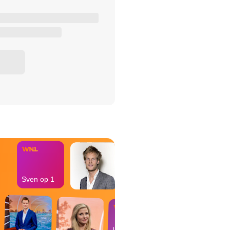
het Misdaad-
bureau
Sven op 1
In de