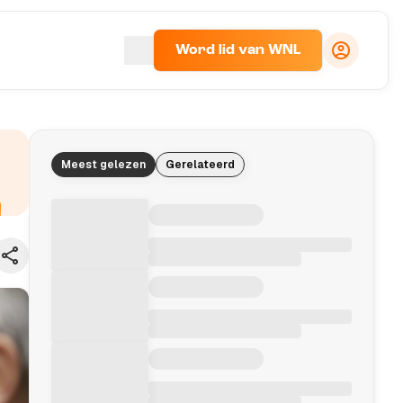
Word lid van WNL
Meest gelezen
Gerelateerd