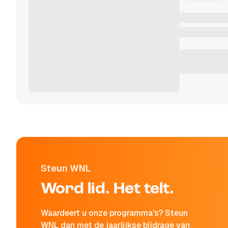
Steun WNL
Word lid. Het telt.
Waardeert u onze programma's? Steun
WNL dan met de jaarlijkse bijdrage van