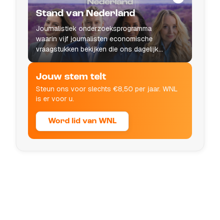
Stand van Nederland
Journalistiek onderzoeksprogramma
waarin vijf journalisten economische
vraagstukken bekijken die ons dagelijks
leven raken.
Jouw stem telt
Steun ons voor slechts €8,50 per jaar. WNL
is er voor u.
Word lid van WNL