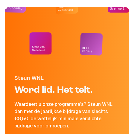
Café
Op Zondag
Sven op 1
Kockelmann
Stand van
In de
Nederland
kantine
Steun WNL
Word lid. Het telt.
Waardeert u onze programma's? Steun WNL
dan met de jaarlijkse bijdrage van slechts
€8,50, de wettelijk minimale verplichte
bijdrage voor omroepen.