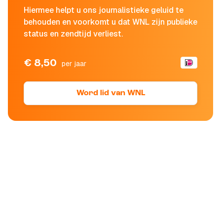
Hiermee helpt u ons journalistieke geluid te
behouden en voorkomt u dat WNL zijn publieke
status en zendtijd verliest.
€ 8,50
per jaar
Word lid van WNL