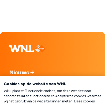
Nieuws
Programma's
Over WNL
Nieuwsbrief
Word Lid