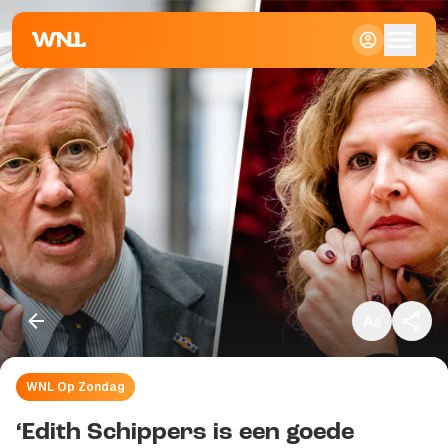
Klein
Standaard
Groot
WNL Op Zondag
Kopieer link
‘Edith Schippers is een goede