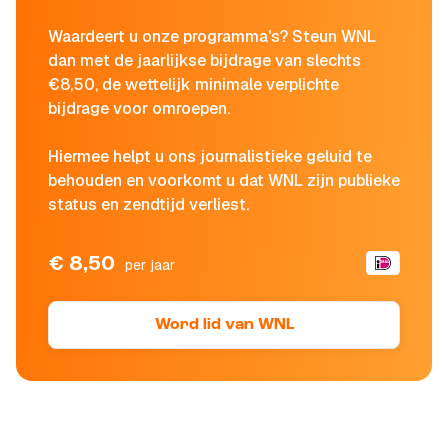
Waardeert u onze programma's? Steun WNL
dan met de jaarlijkse bijdrage van slechts
€8,50, de wettelijk minimale verplichte
bijdrage voor omroepen.
Hiermee helpt u ons journalistieke geluid te
behouden en voorkomt u dat WNL zijn publieke
status en zendtijd verliest.
€ 8,50
per jaar
Word lid van WNL