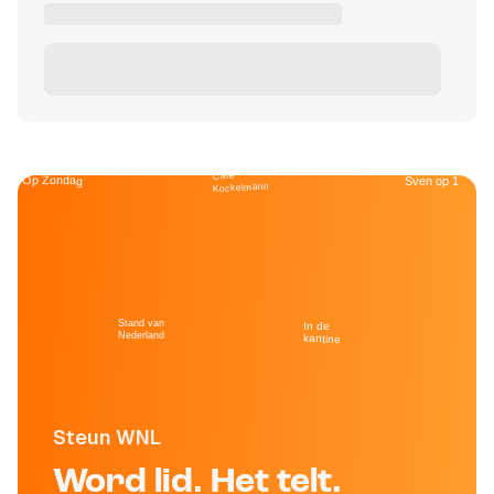
Café
Op Zondag
Sven op 1
Kockelmann
Stand van
In de
Nederland
kantine
Steun WNL
Word lid. Het telt.