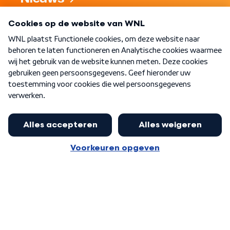
Programma's
Over WNL
Nieuwsbrief
Word Lid
Meer WNL voor jou
Burgemeester Halsema kritisch:
kabinet deinsde in coronaperiode
Algemene voorwaarden
Cookie-instellingen
terug voor landelijke regie bij
Privacy statement
demonstraties