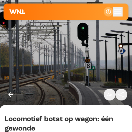
Klein
Standaard
Groot
Locomotief botst op wagon: één
Kopieer link
gewonde