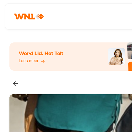
Word Lid. Het Telt
Lees meer