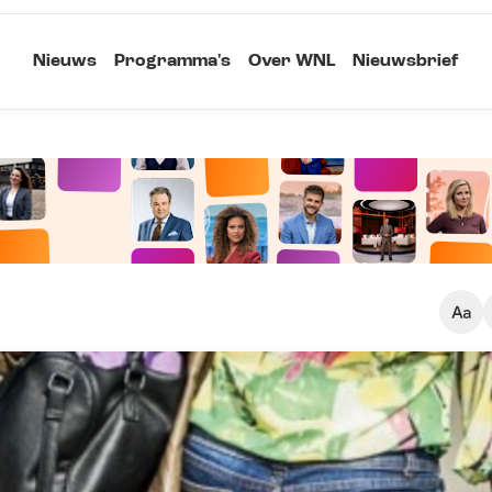
Nieuws
Programma's
Over WNL
Nieuwsbrief
Klein
Kopieer link
Standaard
Groot