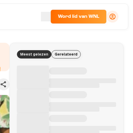
Word lid van WNL
Meest gelezen
Gerelateerd