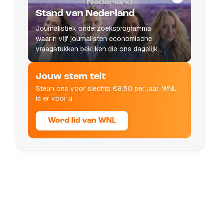
Stand van Nederland
Journalistiek onderzoeksprogramma
waarin vijf journalisten economische
vraagstukken bekijken die ons dagelijks
leven raken.
Jouw stem telt
Steun ons voor slechts €8,50 per jaar. WNL
is er voor u.
Word lid van WNL