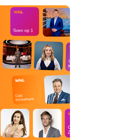
Sven op 1
In de
Kantine
Café
Kockelmann
Op
Zondag