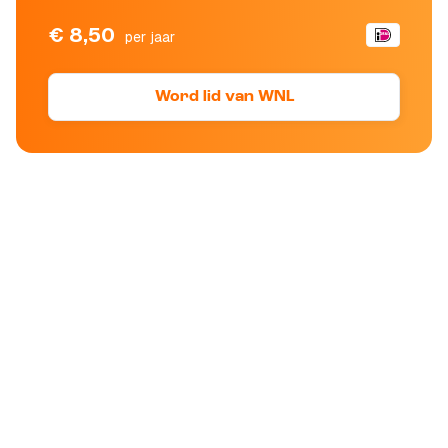
€ 8,50
per jaar
Word lid van WNL