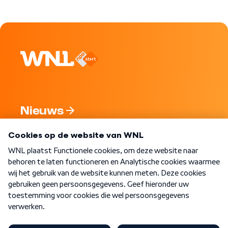
Nieuws
Programma's
Over WNL
Nieuwsbrief
Word Lid