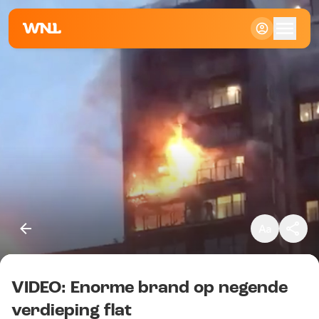
Klein
Standaard
Groot
VIDEO: Enorme brand op negende
Kopieer link
verdieping flat