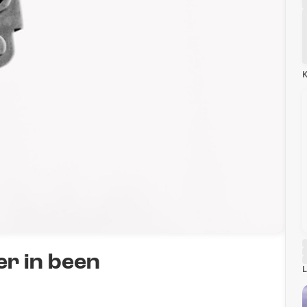
K
er in been
L