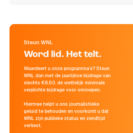
Steun WNL
Word lid. Het telt.
Waardeert u onze programma's? Steun
WNL dan met de jaarlijkse bijdrage van
slechts €8,50, de wettelijk minimale
verplichte bijdrage voor omroepen.
Hiermee helpt u ons journalistieke
geluid te behouden en voorkomt u dat
WNL zijn publieke status en zendtijd
verliest.