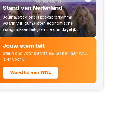
Stand van Nederland
Journalistiek onderzoeksprogramma
waarin vijf journalisten economische
vraagstukken bekijken die ons dagelijks
leven raken.
Jouw stem telt
Steun ons voor slechts €8,50 per jaar. WNL
is er voor u.
Word lid van WNL