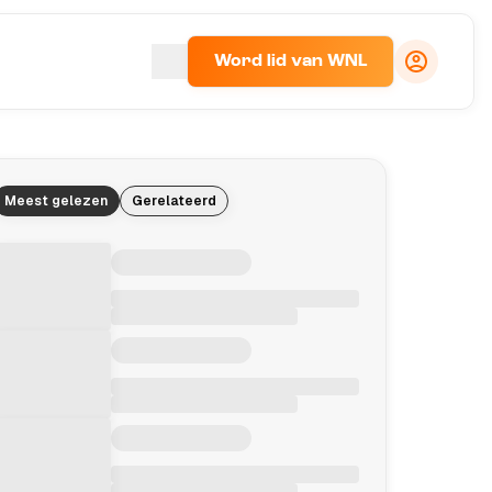
Word lid van WNL
Meest gelezen
Gerelateerd