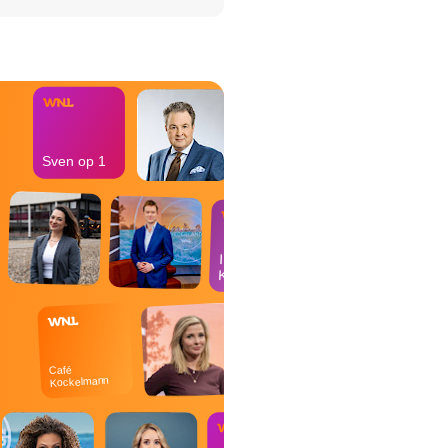
het Misdaad-
bureau
Sven op 1
In de
Kantine
Café
Kockelmann