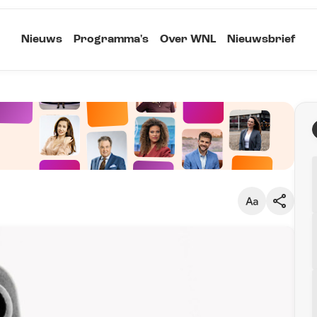
Nieuws
Programma's
Over WNL
Nieuwsbrief
Klein
Kopieer link
Standaard
Groot