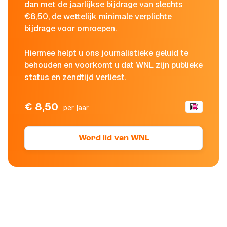
dan met de jaarlijkse bijdrage van slechts
€8,50, de wettelijk minimale verplichte
bijdrage voor omroepen.
Hiermee helpt u ons journalistieke geluid te
behouden en voorkomt u dat WNL zijn publieke
status en zendtijd verliest.
€ 8,50
per jaar
Word lid van WNL