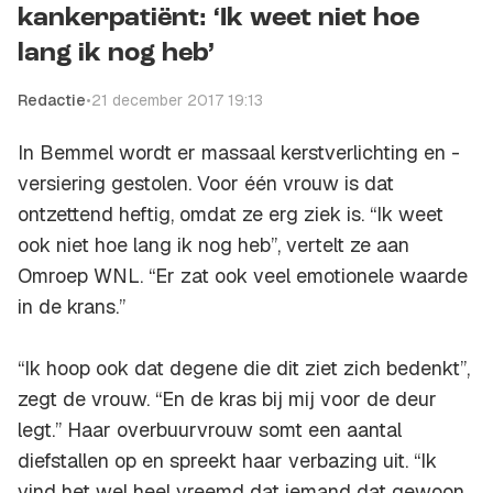
kankerpatiënt: ‘Ik weet niet hoe
lang ik nog heb’
Redactie
•
21 december 2017 19:13
In Bemmel wordt er massaal kerstverlichting en -
versiering gestolen. Voor één vrouw is dat
ontzettend heftig, omdat ze erg ziek is. “Ik weet
ook niet hoe lang ik nog heb”, vertelt ze aan
Omroep WNL
. “Er zat ook veel emotionele waarde
in de krans.”
“Ik hoop ook dat degene die dit ziet zich bedenkt”,
zegt de vrouw. “En de kras bij mij voor de deur
legt.” Haar overbuurvrouw somt een aantal
diefstallen op en spreekt haar verbazing uit. “Ik
vind het wel heel vreemd dat iemand dat gewoon