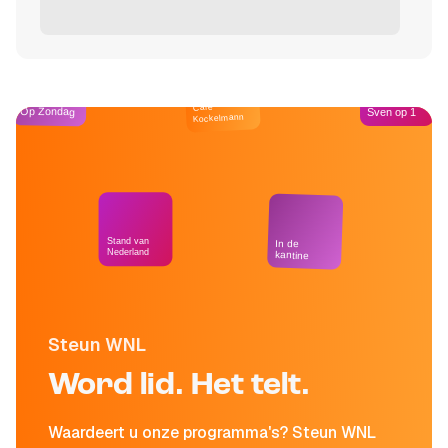
Café
Op Zondag
Sven op 1
Kockelmann
Stand van
In de
Nederland
kantine
Steun WNL
Word lid. Het telt.
Waardeert u onze programma's? Steun WNL