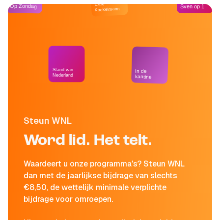
Café
Op Zondag
Sven op 1
Kockelmann
Stand van
In de
Nederland
kantine
Steun WNL
Word lid. Het telt.
Waardeert u onze programma's? Steun WNL
dan met de jaarlijkse bijdrage van slechts
€8,50, de wettelijk minimale verplichte
bijdrage voor omroepen.