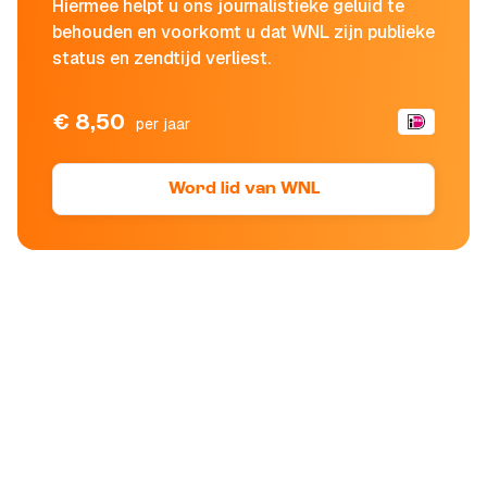
Hiermee helpt u ons journalistieke geluid te
behouden en voorkomt u dat WNL zijn publieke
status en zendtijd verliest.
€ 8,50
per jaar
Word lid van WNL