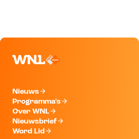
Nieuws
Programma's
Over WNL
Nieuwsbrief
Word Lid