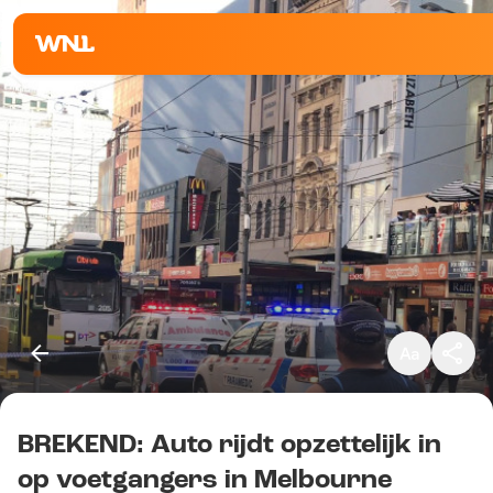
Klein
Standaard
Groot
BREKEND: Auto rijdt opzettelijk in
Kopieer link
op voetgangers in Melbourne